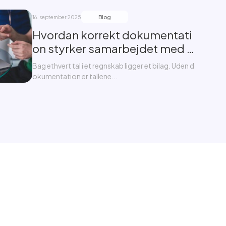
Blog
16. september 2025
Hvordan korrekt dokumentati
on styrker samarbejdet med r
evisor
Bag ethvert tal i et regnskab ligger et bilag. Uden d
okumentation er tallene...