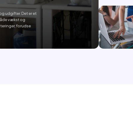
g udgifter. Det er et
både vækst og
teringer, forudse