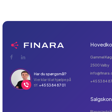
Hovedko
Gammel Køge 
2500 Valby
info@finara.
Har du spørgsmål?
Vi er klar til at hjælpe på
+45 53 84 87
tlf.
+45 53 84 87 01
Salgskon
Blangstedgård