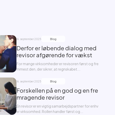
Blog
16. september 2025
Derfor er løbende dialog med
revisor afgørende for vækst
For mange virksomheder er revisoren først og fre
mmest den, der sikrer, at regnskabet...
Blog
16. september 2025
Forskellen på en god og en fre
mragende revisor
En revisor er en vigtig samarbejdspartner for enhv
er virksomhed. Rollen handler først og...