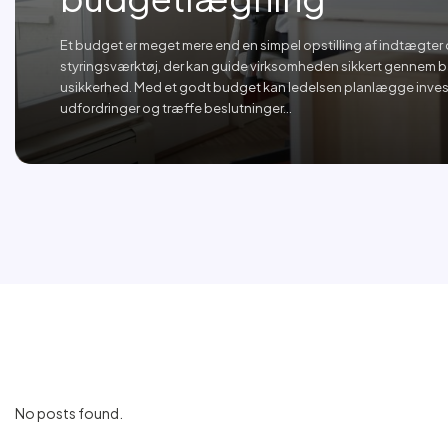
Et budget er meget mere end en simpel opstilling af indtægter o
styringsværktøj, der kan guide virksomheden sikkert gennem 
usikkerhed. Med et godt budget kan ledelsen planlægge inves
udfordringer og træffe beslutninger...
No posts found.