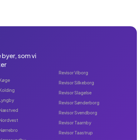
 byer, som vi
er
Revisor Viborg
 Køge
Revisor Silkeborg
 Kolding
Revisor Slagelse
 Lyngby
Revisor Sønderborg
 Næstved
Revisor Svendborg
 Nordvest
Revisor Taarnby
 Nørrebro
Revisor Taastrup