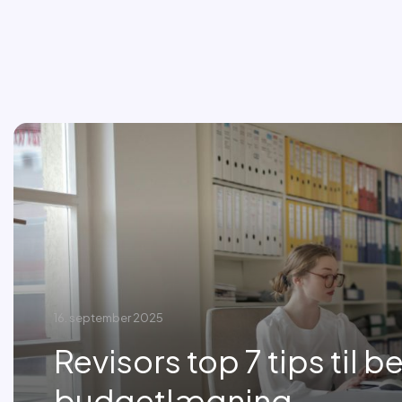
16. september 2025
Revisors top 7 tips til b
budgetlægning