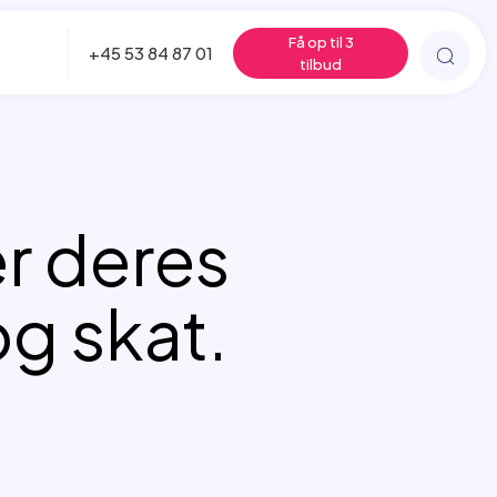
Få op til 3
+45 53 84 87 01
tilbud
r deres
g skat.