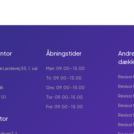
ntor
Åbningstider
Andre
dækk
Landevej 55, 1. sal
Man: 09.00 - 15.00
Revisor
Tir: 09.00 - 15.00
Revisor
dk
Ons: 09.00 - 15.00
Revisor
 01
Tor: 09.00- 15.00
Revisor
Fre: 09.00 - 15.00
Revisor
tor
Revisor
svej 1, 1.